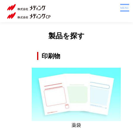
ホーム
MENU
製品を探す
システム
製
製品を探す
サポート
品
会社案内
を
印刷物
探
採用情報
す
注文書
Webカタログ
お問い合わせ
薬袋