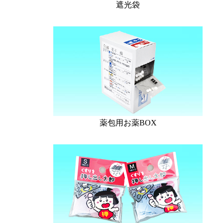
遮光袋
薬包用お薬BOX