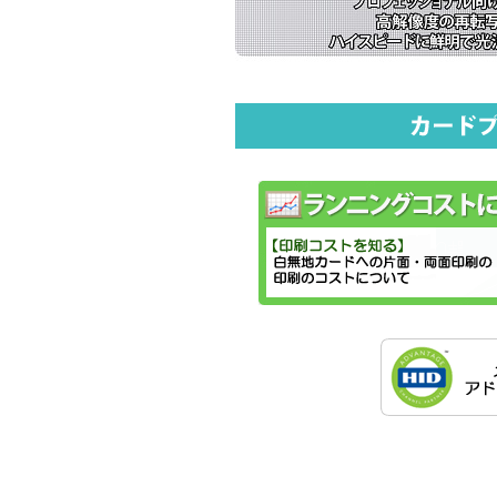
ID
カ
ー
ド・