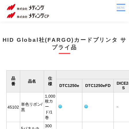
MENU
カ
ー
HID Global社(FARGO)カードプリンタ サ
ド
プ
プライ品
リ
ン
タ
サ
プ
品
仕
ラ
品名
DICE2
番
様
DTC1250e
DTC1250eFD
イ
S
品
1,000
枚カ
単色リボン/
ー
45102
黒
ド/1
巻
300
5パネルカ