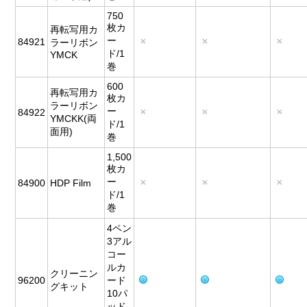
750
枚カ
再転写用カ
ー
84921
ラーリボン
ド/1
YMCK
巻
600
再転写用カ
枚カ
ラーリボン
ー
84922
YMCKK(両
ド/1
面用)
巻
1,500
枚カ
ー
84900
HDP Film
ド/1
巻
4ペン
3アル
コー
ルカ
クリーニン
96200
ード
グキット
10パ
ッド