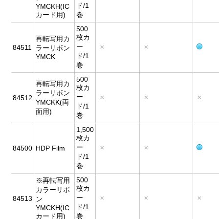
ド/1
YMCKH(IC
カード用)
巻
500
枚カ
再転写用カ
ー
84511
ラーリボン
ド/1
YMCK
巻
500
再転写用カ
枚カ
ラーリボン
ー
84512
YMCKK(両
ド/1
面用)
巻
1,500
枚カ
ー
84500
HDP Film
ド/1
巻
500
※再転写用
枚カ
カラーリボ
ー
84513
ン
ド/1
YMCKH(IC
カード用)
巻