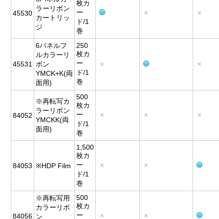
枚カ
ラーリボン
ー
45530
カートリッ
ド/1
ジ
巻
6パネルフ
250
枚カ
ルカラーリ
ー
45531
ボン
ド/1
YMCK+K(両
巻
面用)
500
※再転写カ
枚カ
ラーリボン
ー
84052
YMCKK(両
ド/1
面用)
巻
1,500
枚カ
ー
84053
※HDP Film
ド/1
巻
500
※再転写用
枚カ
カラーリボ
ー
84056
ン