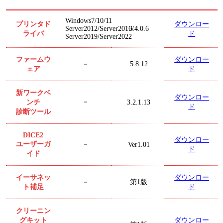
Windows7/10/11
プリンタド
ダウンロー
3.4.0.6
Server2012/Server2016/
ライバ
ド
Server2019/Server2022
ファームウ
ダウンロー
5.8.12
－
ェア
ド
新ワークベ
ダウンロー
ンチ
－
3.2.1.13
ド
診断ツール
DICE2
ダウンロー
ユーザーガ
－
Ver1.01
ド
イド
イーサネッ
ダウンロー
第1版
－
ト補足
ド
クリーニン
グキット
ダウンロー