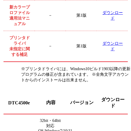
新カラープ
ロファイル
ダウンロー
第1版
－
適用法マニ
ド
ュアル
プリンタド
ライバ
ダウンロー
第1版
－
未指定に関
ド
する補足
※プリンタドライバには、Windows10ビルド1903以降の更新
プログラムの修正が含まれています。 ※全角文字アカウン
トからのインストールは出来ません。
ダウンロー
内容
バージョン
DTC4500e
ド
32bit・64bit
対応
OS:Windows7/10/11