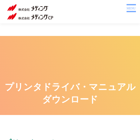
ホーム
MENU
製品を探す
システム
ド
サポート
ラ
会社案内
イ
バ
採用情報
ダ
注文書
プリンタドライバ・マニュアル
ウ
Webカタログ
ダウンロード
ン
お問い合わせ
ロ
ー