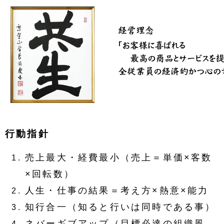
行動指針
売上最大・経費最小（売上＝単価×客数
×回転数）
人生・仕事の結果＝考え方×熱意×能力
知行合一（知ると行いは同時である事）
ネバーギブアップ（目標必達の組織風