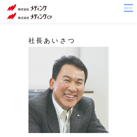
ホーム
MENU
製品を探す
システム
社
社長あいさつ
サポート
長
会社案内
あ
い
採用情報
さ
注文書
つ
Webカタログ
お問い合わせ