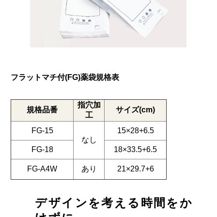
フラットマチ付(FG)薬袋規格表
指穴加
規格品番
サイズ(cm)
工
FG-15
15×28+6.5
なし
FG-18
18×33.5+6.5
FG-A4W
あり
21×29.7+6
デザインを考える時間
をか