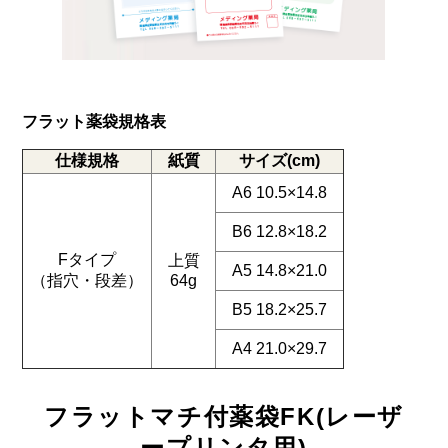
フラット薬袋規格表
仕様規格
紙質
サイズ(cm)
A6 10.5×14.8
B6 12.8×18.2
Fタイプ
上質
A5 14.8×21.0
（指穴・段差）
64g
B5 18.2×25.7
A4 21.0×29.7
フラットマチ付薬袋FK(レーザ
ープリンタ用)