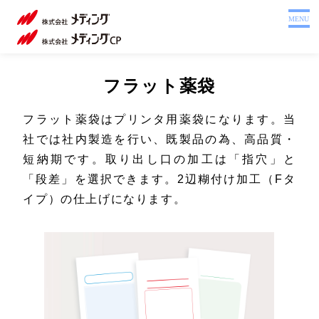
ホーム
MENU
製品を探す
システム
薬
フラット薬袋
サポート
袋
フラット薬袋はプリンタ用薬袋になります。当
会社案内
社では社内製造を行い、既製品の為、高品質・
短納期です。取り出し口の加工は「指穴」と
採用情報
「段差」を選択できます。2辺糊付け加工（Fタ
注文書
イプ）の仕上げになります。
Webカタログ
お問い合わせ