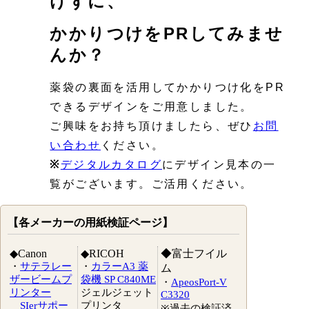
けずに、
かかりつけをPRしてみませ
んか？
薬袋の裏面を活用してかかりつけ化をPR
できるデザインをご用意しました。
ご興味をお持ち頂けましたら、ぜひ
お問
い合わせ
ください。
※
デジタルカタログ
にデザイン見本の一
覧がございます。ご活用ください。
【各メーカーの用紙検証ページ】
◆Canon
◆RICOH
◆富士フイル
・
サテラレー
・
カラーA3 薬
ム
ザービームプ
袋機 SP C840ME
・
ApeosPort-V
リンター
ジェルジェット
C3320
SIerサポー
プリンタ
※過去の検証済