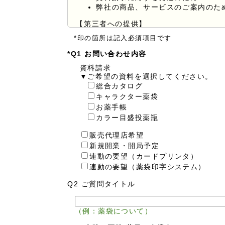
弊社の商品、サービスのご案内のた
【第三者への提供】
弊社は法律で定められている場合を除いて
*印の箇所は記入必須項目です
【個人情報の取扱い業務の委託】
*Q1 お問い合わせ内容
弊社は事業運営上、お客様により良いサー
資料請求
ことがあります。この場合、個人情報を適
▼ご希望の資料を選択してください。
よりお客様の個人情報の漏洩防止に必要な
総合カタログ
【個人情報提出の任意性】
キャラクター薬袋
お客様が弊社に対して個人情報を提出する
お薬手帳
い場合がありますので、あらかじめご了承
カラー目盛投薬瓶
【個人情報の開示請求について】
販売代理店希望
お客様には、貴殿の個人情報の利用目的の
新規開業・開局予定
あります。詳細につきましては下記の窓口
連動の要望（カードプリンタ）
連動の要望（薬袋印字システム）
Q2 ご質問タイトル
（例：薬袋について）