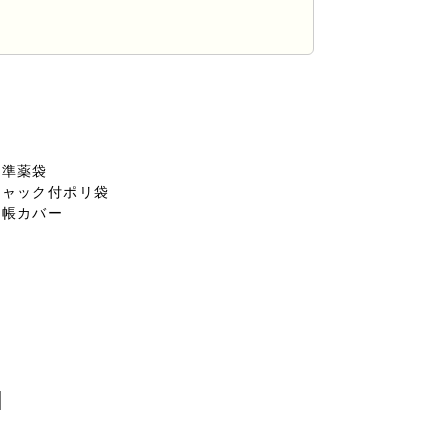
ことはありません。
委託先に対してお客様の個人情報を預ける
いて個人情報の適正管理・機密保持などに
標準薬袋
チャック付ポリ袋
弊社からの返信やサービスを実施ができな
手帳カバー
び第三者への提供の停止を要求する権利が
認ください。
お問合せ先:個人情報問合せ窓口
TEL 088-692-5111
個人情報保護管理者:勝浦 睦