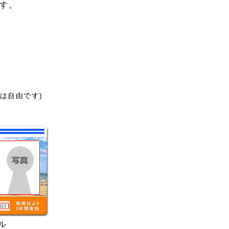
す。
は自由です)
ル