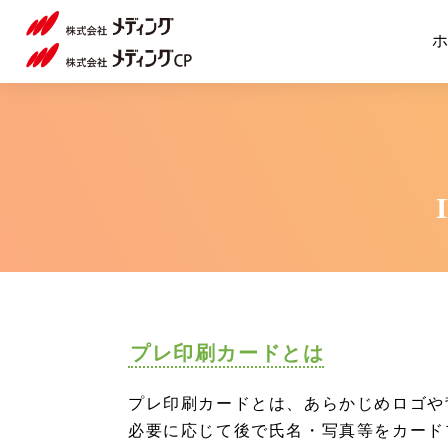
ID
ホ
カ
ー
ド・
社
員
証・
プ
レ
プレ印刷カードとは
印
プレ印刷カードとは、あらかじめロゴや
刷
必要に応じて後で氏名・写真等をカード