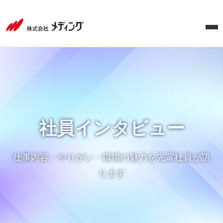
採
用
サ
イ
ト-
社員インタビュー
社
仕事内容・やりがい・職場の魅力を先輩社員が語
員
ります
イ
ン