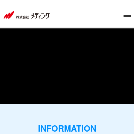
採
用
サ
イ
ト-
INFORMATION