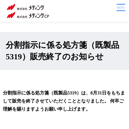
ホーム
MENU
製品を探す
システム
サポート
分割指示に係る処方箋（既製品
会社案内
5319）販売終了のお知らせ
採用情報
注文書
Webカタログ
分割指示に係る処方箋（既製品5319）は、8月31日をもちま
お問い合わせ
して販売を終了させていただくこととなりました。 何卒ご
理解を賜りますようお願い申し上げます。