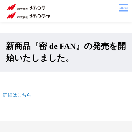
ホーム
MENU
製品を探す
システム
サポート
新商品『密 de FAN』の発売を開
会社案内
始いたしました。
採用情報
注文書
Webカタログ
詳細はこちら
お問い合わせ