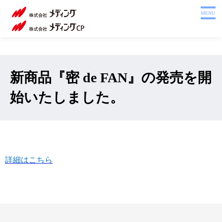
ホーム
MENU
製品を探す
システム
サポート
新商品『密 de FAN』の発売を開
会社案内
始いたしました。
採用情報
注文書
Webカタログ
詳細はこちら
お問い合わせ