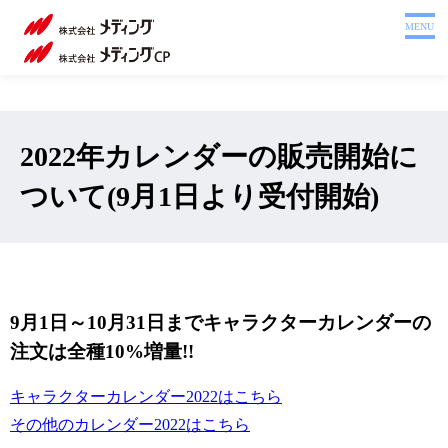
ホーム
MENU
製品を探す
システム
サポート
2022年カレンダーの販売開始に
会社案内
ついて(9月1日より受付開始)
採用情報
注文書
Webカタログ
9月1日～10月31日までキャラクターカレンダーの
お問い合わせ
注文は全種10%増量!!
キャラクターカレンダー2022はこちら
その他のカレンダー2022はこちら