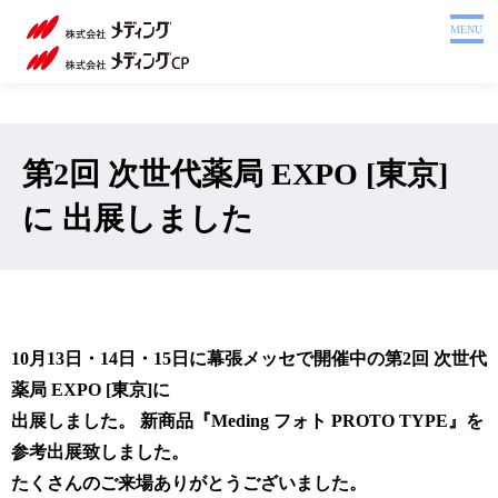
ホーム
MENU
製品を探す
システム
サポート
第2回 次世代薬局 EXPO [東京]
会社案内
に 出展しました
採用情報
注文書
Webカタログ
10月13日・14日・15日に幕張メッセで開催中の第2回 次世代
お問い合わせ
薬局 EXPO [東京]に
出展しました。 新商品『Meding フォト PROTO TYPE』を
参考出展致しました。
たくさんのご来場ありがとうございました。