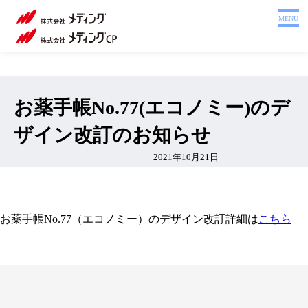
ホーム
MENU
製品を探す
システム
サポート
お薬手帳No.77(エコノミー)のデ
会社案内
ザイン改訂のお知らせ
採用情報
2021年10月21日
注文書
Webカタログ
お薬手帳No.77（エコノミー）のデザイン改訂詳細は
こちら
お問い合わせ