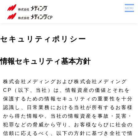
ホーム
MENU
製品を探す
システム
セ
セキュリティポリシー
サポート
キ
会社案内
ュ
情報セキュリティ基本方針
リ
採用情報
テ
株式会社メディングおよび株式会社メディング
注文書
CP（以下、当社）は、情報資産の価値とそれを
ィ
Webカタログ
保護するための情報セキュリティの重要性を十分
ポ
お問い合わせ
認識し、日常業務における当社が所有するお客様
から得た情報や、当社の情報資産を事故・災害・
リ
犯罪などの脅威から守り、お客様ならびに社会の
シ
信頼に応えるべく、以下の方針に基づき全社で情