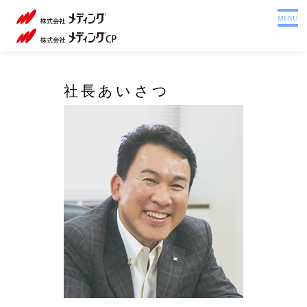
ホーム
MENU
製品を探す
システム
社
社長あいさつ
サポート
長
会社案内
あ
い
採用情報
さ
注文書
つ
Webカタログ
お問い合わせ