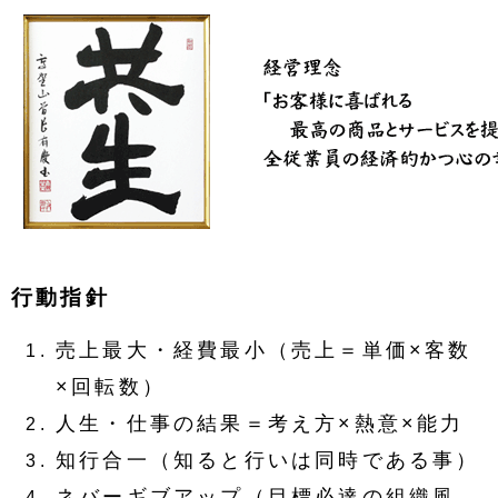
行動指針
売上最大・経費最小（売上＝単価×客数
×回転数）
人生・仕事の結果＝考え方×熱意×能力
知行合一（知ると行いは同時である事）
ネバーギブアップ（目標必達の組織風